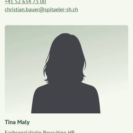
+41 52 634 73 00
christian.bauer@spitaeler-sh.ch
Tina Maly
Fachspezialistin Recruiting HR