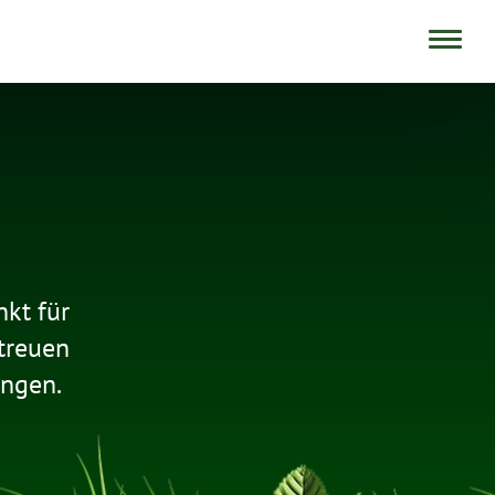
SUCHE
nkt für
etreuen
ungen.