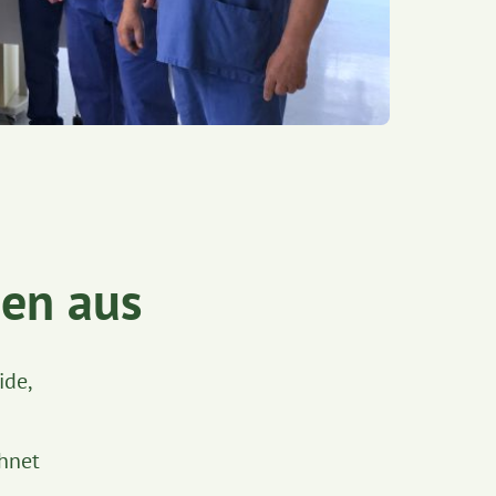
den aus
ide,
chnet